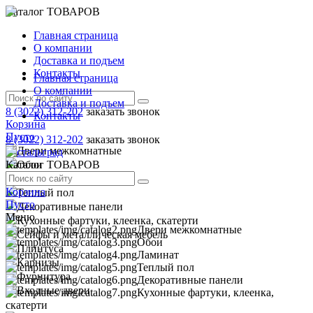
Каталог ТОВАРОВ
Главная страница
О компании
Доставка и подъем
Контакты
Главная страница
О компании
Доставка и подъем
8 (3022) 312-202
заказать звонок
Контакты
Корзина
Пусто
8 (3022) 312-202
заказать звонок
Двери межкомнатные
Каталог ТОВАРОВ
Обои
Ламинат
Корзина
Теплый пол
Пусто
Декоративные панели
Меню
Кухонные фартуки, клеенка, скатерти
Двери межкомнатные
Сейфы и металлическая мебель
Обои
Плинтуса
Ламинат
Карнизы
Теплый пол
Фурнитура
Декоративные панели
Входные двери
Кухонные фартуки, клеенка,
скатерти