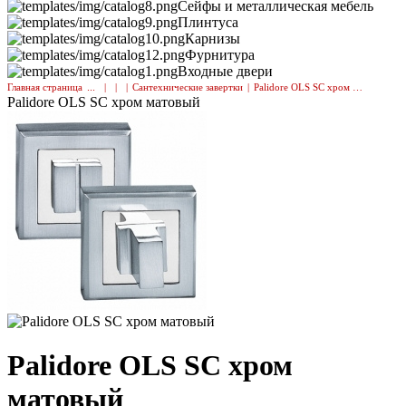
Сейфы и металлическая мебель
Плинтуса
Карнизы
Фурнитура
Входные двери
Главная страница
|
|
|
Сантехнические завертки
|
Palidore OLS SC хром матовый
Palidore OLS SC хром матовый
Palidore OLS SC хром
матовый