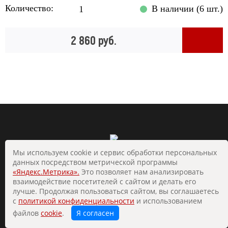
Количество:
В наличии (6 шт.)
2 860 руб.
Мы используем cookie и сервис обработки персональных
данных посредством метрической программы
«Яндекс.Метрика».
Это позволяет нам анализировать
взаимодействие посетителей с сайтом и делать его
© 2019 «Стальград». Все права защищены
лучше. Продолжая пользоваться сайтом, вы соглашаетесь
с
политикой конфиденциальности
и использованием
Продвижение сайта
РА Аврора
файлов
cookie
.
Я согласен
Разработка сайта —
Forestweb